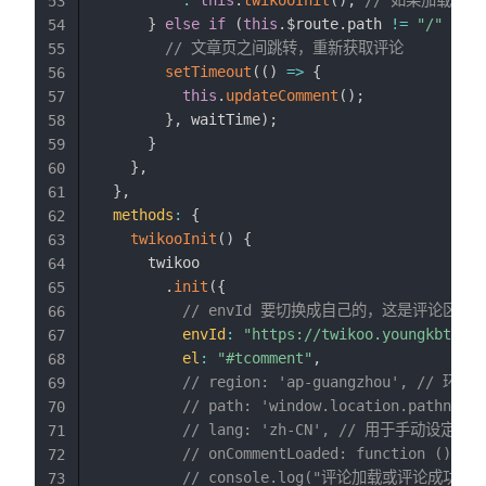
:
this
.
twikooInit
(
)
;
// 如果加载过
53
}
else
if
(
this
.
$route
.
path 
!=
"/"
&&
t
54
// 文章页之间跳转，重新获取评论
55
setTimeout
(
(
)
=>
{
56
this
.
updateComment
(
)
;
57
}
,
 waitTime
)
;
58
}
59
}
,
60
}
,
61
methods
:
{
62
twikooInit
(
)
{
63
      twikoo

64
.
init
(
{
65
// envId 要切换成自己的，这是评论区
66
envId
:
"https://twikoo.youngkbt.cn/
67
el
:
"#tcomment"
,
68
// region: 'ap-guangzhou', 
69
// path: 'window.location.pa
70
// lang: 'zh-CN', // 用于手动设定评论区
71
// onCommentLoaded: function () {
72
// console.log("评论加载或评论成功");
73