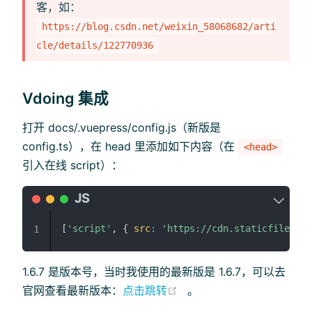
客，如：
https://blog.csdn.net/weixin_58068682/arti
cle/details/122770936
Vdoing 集成
打开 docs/.vuepress/config.js（新版是
config.ts），在 head 里添加如下内容（在
<head>
引入在线 script）：
[
'script'
,
{
src
:
'https://cdn.staticfile.org
1
1.6.7 是版本号，当时我使用的最新版是 1.6.7，可以去
(opens new window)
官网查看最新版本：
点击跳转
。