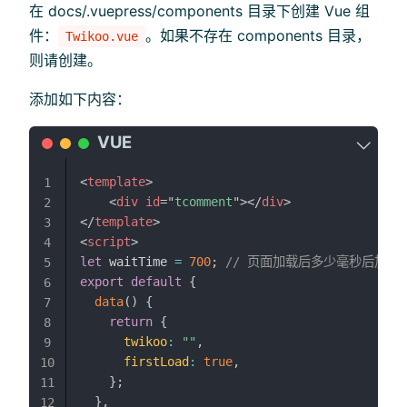
在 docs/.vuepress/components 目录下创建 Vue 组
件：
。如果不存在 components 目录，
Twikoo.vue
则请创建。
添加如下内容：
<
template
>
1
<
div
id
=
"
tcomment
"
>
</
div
>
2
</
template
>
3
<
script
>
4
let
 waitTime 
=
700
;
// 页面加载后多少毫秒后加载
5
export
default
{
6
data
(
)
{
7
return
{
8
twikoo
:
""
,
9
firstLoad
:
true
,
10
}
;
11
}
,
12