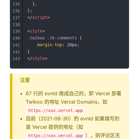
}
,
135
}
;
136
</
script
>
137
138
<
style
>
139
.twikoo .tk-comments
{
140
margin-top
:
 20px
;
141
}
142
</
style
>
143
注意
67 行的 evnId 换成自己的，即 Vercel 部署
Twikoo 的地址 Vercel Domains，如
https://xxx.vercel.app
目前（2021-08-30）的 evnId 如果填写的
是 Vercel 提供的地址（如
），则评论区无
https://xxx.vercel.app