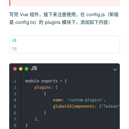
写完 Vue 组件，接下来注册使用，在 config.js（新版
是 config.ts）的 plugins 模块下，添加如下内容：
JS
TS
module
.
exports 
=
{
1
plugins
:
[
2
{
3
name
:
'custom-plugins'
,
4
globalUIComponents
:
[
"Twikoo"
]
/
5
}
6
]
,
7
}
8