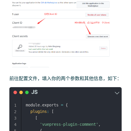
前往配置文件，填入你的两个参数和其他信息，如下：
module
.
exports 
=
{
1
plugins
:
[
2
[
3
'vuepress-plugin-comment'
,
4
{
5