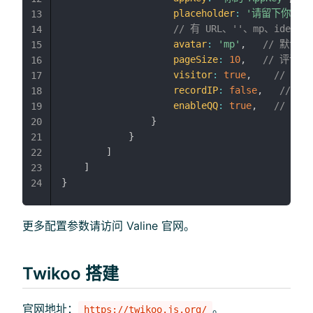
placeholder
:
'请留下你的足迹
13
// 有 URL、''、mp、identi
14
avatar
:
'mp'
,
// 默认头
15
pageSize
:
10
,
// 评论
16
visitor
:
true
,
// 文
17
recordIP
:
false
,
// 是
18
enableQQ
:
true
,
// 是
19
}
20
}
21
]
22
]
23
}
24
更多配置参数请访问 Valine 官网。
Twikoo 搭建
官网地址：
。
https://twikoo.js.org/