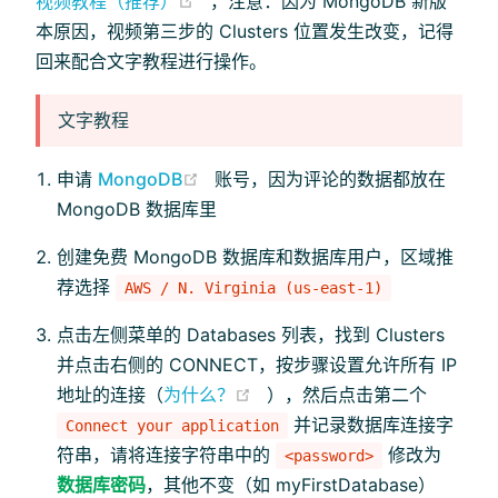
(opens new window)
视频教程（推荐）
，注意：因为 MongoDB 新版
本原因，视频第三步的 Clusters 位置发生改变，记得
回来配合文字教程进行操作。
文字教程
(opens new window)
申请
MongoDB
账号，因为评论的数据都放在
MongoDB 数据库里
创建免费 MongoDB 数据库和数据库用户，区域推
荐选择
AWS / N. Virginia (us-east-1)
点击左侧菜单的 Databases 列表，找到 Clusters
并点击右侧的 CONNECT，按步骤设置允许所有 IP
(opens new window)
地址的连接（
为什么？
），然后点击第二个
并记录数据库连接字
Connect your application
符串，请将连接字符串中的
修改为
<password>
数据库密码
，其他不变（如 myFirstDatabase）