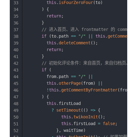
this
.
isFourZeroFour
(
to
)
33
)
{
34
return
;
35
}
36
// 进入首页、进入 frontmatter 的 commen
37
if
(
to
.
path 
==
"/"
||
this
.
getCommentBy
38
this
.
deleteComment
(
)
;
39
return
;
40
}
41
// 初始化评论条件：来自首页，来自归档页、来自 fron
42
if
(
43
        from
.
path 
==
"/"
||
44
this
.
otherPage
(
from
)
||
45
!
this
.
getCommentByFrontmatter
(
from
)
46
)
{
47
this
.
firstLoad

48
?
setTimeout
(
(
)
=>
{
49
this
.
twikooInit
(
)
;
50
this
.
firstLoad 
=
false
;
51
}
,
 waitTime
)
52