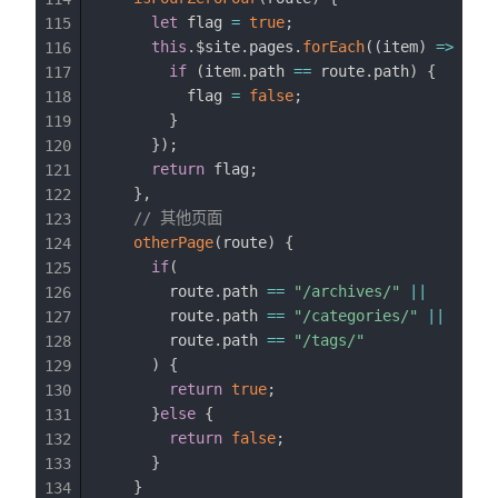
let
 flag 
=
true
;
115
this
.
$site
.
pages
.
forEach
(
(
item
)
=>
{
116
if
(
item
.
path 
==
 route
.
path
)
{
117
          flag 
=
false
;
118
}
119
}
)
;
120
return
 flag
;
121
}
,
122
// 其他页面
123
otherPage
(
route
)
{
124
if
(
125
        route
.
path 
==
"/archives/"
||
126
        route
.
path 
==
"/categories/"
||
127
        route
.
path 
==
"/tags/"
128
)
{
129
return
true
;
130
}
else
{
131
return
false
;
132
}
133
}
134