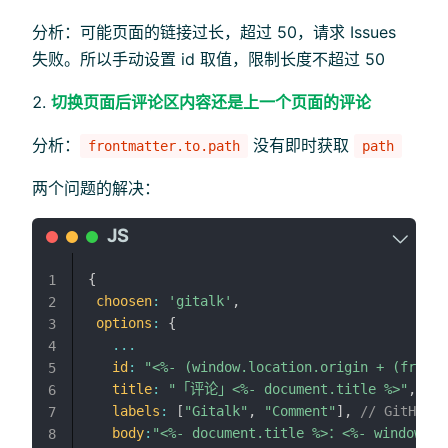
分析：可能页面的链接过长，超过 50，请求 Issues
失败。所以手动设置 id 取值，限制长度不超过 50
切换页面后评论区内容还是上一个页面的评论
分析：
没有即时获取
frontmatter.to.path
path
两个问题的解决：
{
1
choosen
:
'gitalk'
,
2
options
:
{
3
...
4
id
:
"<%- (window.location.origin + (frontm
5
title
:
"「评论」<%- document.title %>"
,
//
6
labels
:
[
"Gitalk"
,
"Comment"
]
,
// GitHub
7
body
:
"<%- document.title %>：<%- window.lo
8