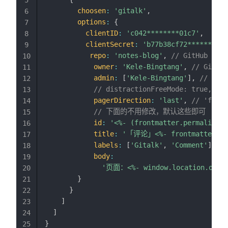
choosen
:
'gitalk'
,
6
options
:
{
7
clientID
:
'c042********01c7'
,
// 
8
clientSecret
:
'b77b38cf72**********
9
repo
:
'notes-blog'
,
// GitHub 仓库
10
owner
:
'Kele-Bingtang'
,
// GitH
11
admin
:
[
'Kele-Bingtang'
]
,
// 对
12
// distractionFreeMode: true,
13
pagerDirection
:
'last'
,
// 'fir
14
// 下面的不用修改，默认这些即可
15
id
:
'<%- (frontmatter.permalink |
16
title
:
'「评论」<%- frontmatter.ti
17
labels
:
[
'Gitalk'
,
'Comment'
]
,
/
18
body
:
19
'页面：<%- window.location.origin
20
}
21
}
22
]
23
]
24
}
25