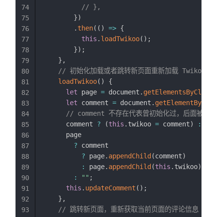
// },
74
}
)
75
.
then
(
(
)
=>
{
76
this
.
loadTwikoo
(
)
;
77
}
)
;
78
}
,
79
// 初始化加载或者跳转新页面重新加载 Twikoo 
80
loadTwikoo
(
)
{
81
let
 page 
=
 document
.
getElementsByClassN
82
let
 comment 
=
 document
.
getElementById
(
"
83
// comment 不存在代表曾初始化过，后面被删除
84
      comment 
?
(
this
.
twikoo 
=
 comment
)
:
(
co
85
      page

86
?
 comment

87
?
 page
.
appendChild
(
comment
)
88
:
 page
.
appendChild
(
this
.
twikoo
)
89
:
""
;
90
this
.
updateComment
(
)
;
91
}
,
92
// 跳转新页面，重新获取当前页面的评论信息
93