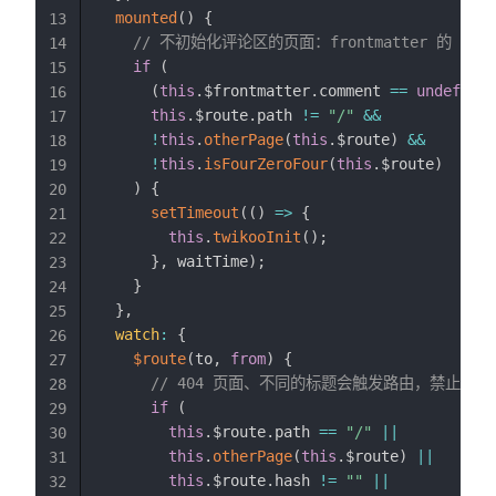
mounted
(
)
{
13
// 不初始化评论区的页面：frontmatter 的 com
14
if
(
15
(
this
.
$frontmatter
.
comment 
==
undefined
16
this
.
$route
.
path 
!=
"/"
&&
17
!
this
.
otherPage
(
this
.
$route
)
&&
18
!
this
.
isFourZeroFour
(
this
.
$route
)
19
)
{
20
setTimeout
(
(
)
=>
{
21
this
.
twikooInit
(
)
;
22
}
,
 waitTime
)
;
23
}
24
}
,
25
watch
:
{
26
$route
(
to
,
from
)
{
27
// 404 页面、不同的标题会触发路由，禁止掉
28
if
(
29
this
.
$route
.
path 
==
"/"
||
30
this
.
otherPage
(
this
.
$route
)
||
31
this
.
$route
.
hash 
!=
""
||
32