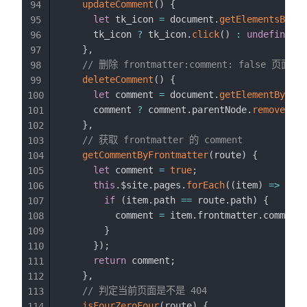
updateComment
(
)
{
94
let
 tk_icon 
=
 document
.
getElementsByCla
95
      tk_icon 
?
 tk_icon
.
click
(
)
:
undefined
;
96
}
,
97
// 删除 frontmatter:comment: false 页面的
98
deleteComment
(
)
{
99
let
 comment 
=
 document
.
getElementById
(
"
100
      comment 
?
 comment
.
parentNode
.
removeChil
101
}
,
102
// 获取 frontmatter 的 comment
103
getCommentByFrontmatter
(
route
)
{
104
let
 comment 
=
true
;
105
this
.
$site
.
pages
.
forEach
(
(
item
)
=>
{
106
if
(
item
.
path 
==
 route
.
path
)
{
107
          comment 
=
 item
.
frontmatter
.
comment
;
108
}
109
}
)
;
110
return
 comment
;
111
}
,
112
// 判定当前页面是不是 404
113
isFourZeroFour
(
route
)
{
114