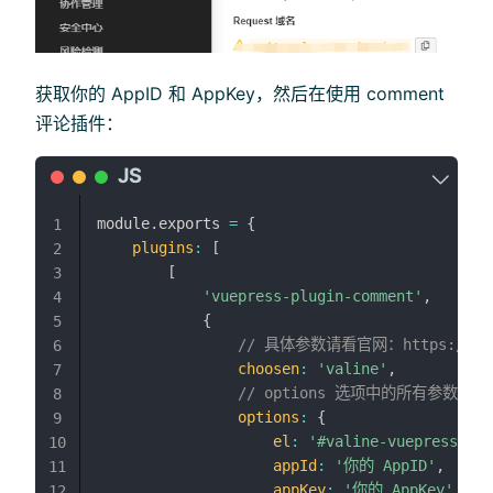
获取你的 AppID 和 AppKey，然后在使用 comment
评论插件：
module
.
exports 
=
{
1
plugins
:
[
2
[
3
'vuepress-plugin-comment'
,
4
{
5
// 具体参数请看官网：https://vali
6
choosen
:
'valine'
,
7
// options 选项中的所有参数，会
8
options
:
{
9
el
:
'#valine-vuepress-com
10
appId
:
'你的 AppID'
,
11
appKey
:
'你的 AppKey'
,
12